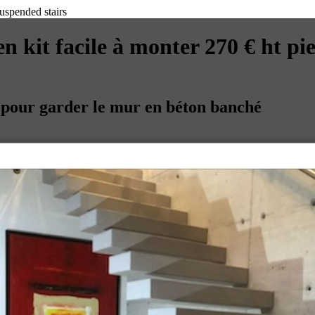
Suspended stairs
n kit facile à monter 270 € ht pi
t pour garder le mur en béton banché