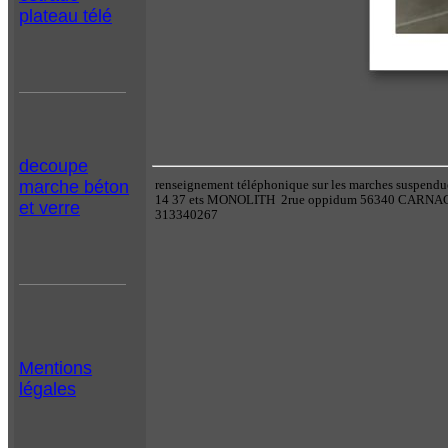
plateau télé
decoupe
marche béton
renseignement téléphonique sur les marches suspend
14 37 ets MONOLITH 2rue oppidum 56340 CARNA
et verre
313340267
Mentions
légales