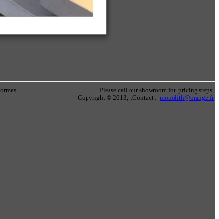
normes
Please call our showroom for pricing steps.
Copyright © 2013, .Contact :
monolith@orange.fr