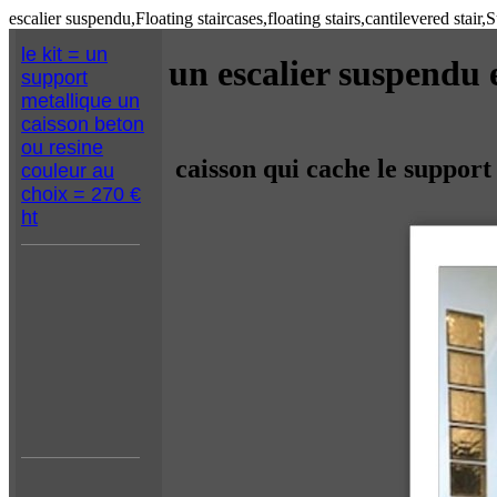
escalier suspendu,Floating staircases,floating stairs,cantilevered stair,
le kit = un
un escalier suspendu e
support
metallique un
caisson beton
ou resine
caisson qui cache le suppor
couleur au
choix = 270 €
ht