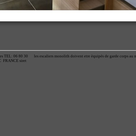
ues TEL: 06 80 30
les escaliers monolith doivent etre èquipés de garde corps au 
C FRANCE siret