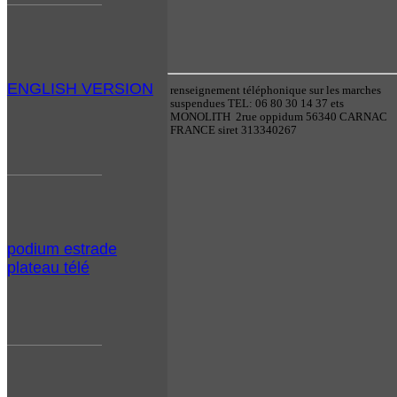
ENGLISH VERSION
renseignement téléphonique sur les marches
suspendues TEL: 06 80 30 14 37 ets
MONOLITH 2rue oppidum 56340 CARNAC
FRANCE siret 313340267
podium estrade
plateau télé