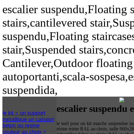
escalier suspendu,Floating s
stairs,cantilevered stair,Sus
suspendu,Floating staircases
stair,Suspended stairs,concr
Cantilever,Outdoor floating
autoportanti,scala-sospesa,e
suspendida,
escalier suspendu e
le kit = un support
metallique un caisson
le tarif pour un kit marche suspendue (u
beton ou resine
résine teinte RAL au choix, taille 900x2
couleur au choix =